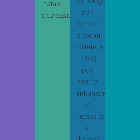
tecnologie
totale
non
sicurezza.
sempre
presenti
all’interno.
DBFIX
può
coprire
entrambe
le
necessità
e
dispone