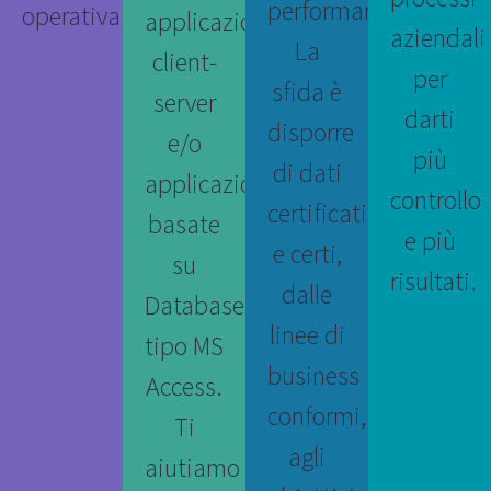
performance.
operativa.
applicazioni
aziendali
La
client-
per
sfida è
server
darti
disporre
e/o
più
di dati
applicazioni
controllo
certificati
basate
e più
e certi,
su
risultati.
dalle
Database
linee di
tipo MS
business
Access.
conformi,
Ti
agli
aiutiamo