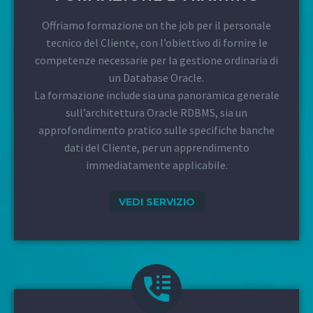
Offriamo formazione on the job per il personale
tecnico del Cliente, con l’obiettivo di fornire le
competenze necessarie per la gestione ordinaria di
un Database Oracle.
La formazione include sia una panoramica generale
sull’architettura Oracle RDBMS, sia un
approfondimento pratico sulle specifiche banche
dati del Cliente, per un apprendimento
immediatamente applicabile.
VEDI SERVIZIO