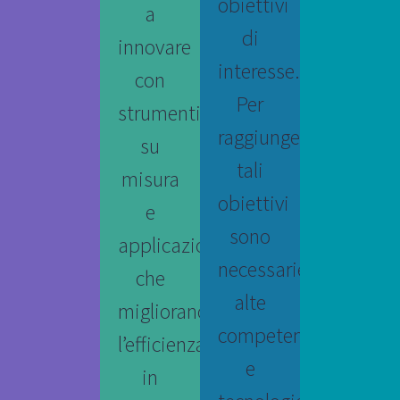
obiettivi
a
di
innovare
interesse.
con
Per
strumenti
raggiungere
su
tali
misura
obiettivi
e
sono
applicazioni
necessarie
che
alte
migliorano
competenze
l’efficienza,
e
in