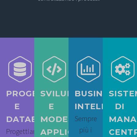
PROGETTAZIONE
SVILUPPO
BUSINESS
SISTE
E
E
INTELLIGENC
DI
Sempre
DATABASE
MODERNIZZAZIONE
MANA
più i
Progettiamo
APPLICAZIONI
CENTR