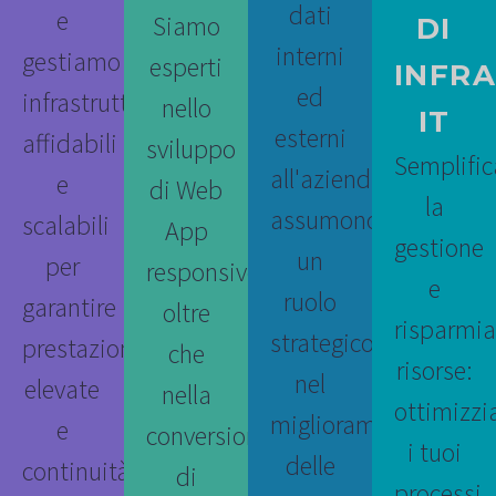
dati
e
Siamo
DI
interni
gestiamo
esperti
INFR
ed
infrastrutture
nello
IT
esterni
affidabili
sviluppo
Semplific
all'azienda/Ente
e
di Web
la
assumono
scalabili
App
gestione
un
per
responsive
e
ruolo
garantire
oltre
risparmia
strategico
prestazioni
che
risorse:
nel
elevate
nella
ottimizz
miglioramento
e
conversione
i tuoi
delle
continuità
di
processi