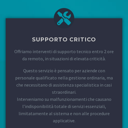
SUPPORTO CRITICO
Offriamo interventi di supporto tecnico entro 2 ore
da remoto, in situazioni di elevata criticità.
Questo servizio è pensato per aziende con
personale qualificato nella gestione ordinaria, ma
che necessitano di assistenza specialistica in casi
straordinari.
Interveniamo su malfunzionamenti che causano
l’indisponibilità totale di servizi essenziali,
limitatamente al sistema e non alle procedure
applicative.