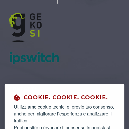
CONTATTI
Via Pasquinelli, 2/a
COOKIE. COOKIE. COOKIE.
Blocco 5 - Interno 09
Utilizziamo cookie tecnici e, previo tuo consenso,
60035 Jesi AN
anche per migliorare l’esperienza e analizzare il
P. IVA 02505460424
traffico.
info@dbfix.it
Puoi gestire o revocare il consenso in qualsiasi